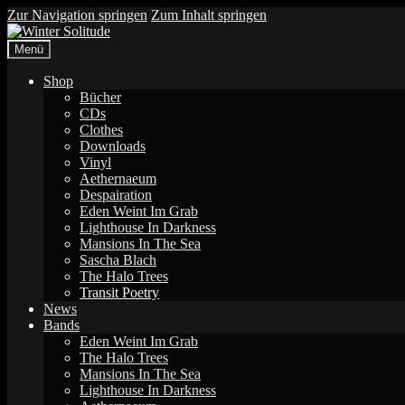
Zur Navigation springen
Zum Inhalt springen
Menü
Shop
Bücher
CDs
Clothes
Downloads
Vinyl
Aethernaeum
Despairation
Eden Weint Im Grab
Lighthouse In Darkness
Mansions In The Sea
Sascha Blach
The Halo Trees
Transit Poetry
News
Bands
Eden Weint Im Grab
The Halo Trees
Mansions In The Sea
Lighthouse In Darkness