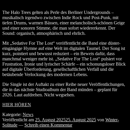
The Halo Trees gelten als Perle des Berliner Undergrounds –
musikalisch irgendwo zwischen Indie Rock und Post-Punk, mit
tiefen Drums, warmen Bässen, einer melancholisch-schönen Geige
und einer sonoren Stimme, die man sofort wiedererkennt. Der
Sound: organisch, atmosphärisch und ehrlich.
Mit „Sedative For The Lost“ veröffentlicht die Band eine düster-
eingängige Hymne auf eine Welt im digitalen Taumel. Der Song ist
kurz, pointiert und bewusst reduziert – ein Beweis dafür, dass
manchmal weniger mehr ist. „Sedative For The Lost“ pulsiert vor
Frustration, Ironie und lyrischer Schärfe – ein schonungsloser Blick
auf digitale Überforderung, gesellschaftlichen Verfall und die
betäubende Verlockung des modernen Lebens.
Die Single ist der Auftakt zu einer Reihe neuer Veröffentlichungen,
die in das nächste Studioalbum der Band münden – geplant für
2026. Laut aufdrehen. Nicht wegsehen.
HIER HÖREN
Kategorie:
News
Veröffentlicht am
25. August 2025
25. August 2025
von
Winter-
Solitude
—
Schreib einen Kommentar