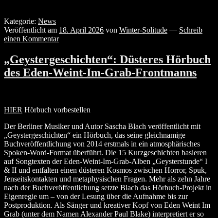
Kategorie:
News
Veröffentlicht am
18. April 2026
von
Winter-Solitude
—
Schreib
einen Kommentar
„Geystergeschichten“: Düsteres Hörbuch
des Eden-Weint-Im-Grab-Frontmanns
HIER
Hörbuch vorbestellen
Der Berliner Musiker und Autor Sascha Blach veröffentlicht mit
„Geystergeschichten“ ein Hörbuch, das seine gleichnamige
Buchveröffentlichung von 2014 erstmals in ein atmosphärisches
Spoken-Word-Format überführt. Die 15 Kurzgeschichten basieren
auf Songtexten der Eden-Weint-Im-Grab-Alben „Geysterstunde“ I
& II und entfalten einen düsteren Kosmos zwischen Horror, Spuk,
Jenseitskontakten und metaphysischen Fragen. Mehr als zehn Jahre
nach der Buchveröffentlichung setzte Blach das Hörbuch-Projekt in
Eigenregie um – von der Lesung über die Aufnahme bis zur
Postproduktion. Als Sänger und kreativer Kopf von Eden Weint Im
Grab (unter dem Namen Alexander Paul Blake) interpretiert er so