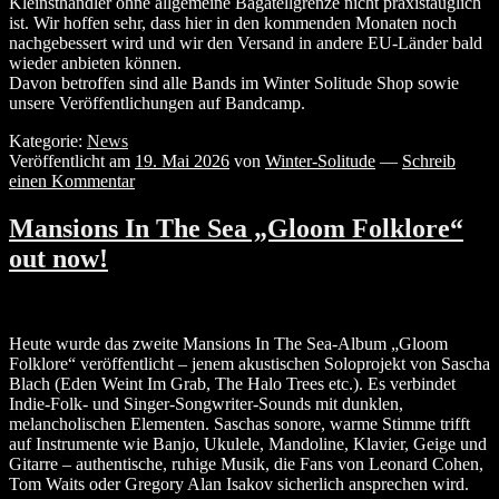
Kleinsthändler ohne allgemeine Bagatellgrenze nicht praxistauglich
ist. Wir hoffen sehr, dass hier in den kommenden Monaten noch
nachgebessert wird und wir den Versand in andere EU-Länder bald
wieder anbieten können.
Davon betroffen sind alle Bands im Winter Solitude Shop sowie
unsere Veröffentlichungen auf Bandcamp.
Kategorie:
News
Veröffentlicht am
19. Mai 2026
von
Winter-Solitude
—
Schreib
einen Kommentar
Mansions In The Sea „Gloom Folklore“
out now!
Heute wurde das zweite Mansions In The Sea-Album „Gloom
Folklore“ veröffentlicht – jenem akustischen Soloprojekt von Sascha
Blach (Eden Weint Im Grab, The Halo Trees etc.). Es verbindet
Indie-Folk- und Singer-Songwriter-Sounds mit dunklen,
melancholischen Elementen. Saschas sonore, warme Stimme trifft
auf Instrumente wie Banjo, Ukulele, Mandoline, Klavier, Geige und
Gitarre – authentische, ruhige Musik, die Fans von Leonard Cohen,
Tom Waits oder Gregory Alan Isakov sicherlich ansprechen wird.