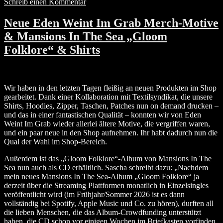
Schreib einen Kommentar
Neue Eden Weint Im Grab Merch-Motive
& Mansions In The Sea „Gloom
Folklore“ & Shirts
Wir haben in den letzten Tagen fleißig an neuen Produkten im Shop
gearbeitet. Dank einer Kollaboration mit Textilsyndikat, die unsere
Shirts, Hoodies, Zipper, Taschen, Patches nun on demand drucken –
und das in einer fantastischen Qualität – konnten wir von Eden
Weint Im Grab wieder allerlei ältere Motive, die vergriffen waren,
und ein paar neue in den Shop aufnehmen. Ihr habt dadurch nun die
Qual der Wahl im Shop-Bereich.
Außerdem ist das „Gloom Folklore“-Album von Mansions In The
Sea nun auch als CD erhältlich. Sascha schreibt dazu: „Nachdem
mein neues Mansions In The Sea-Album „Gloom Folklore“ ja
derzeit über die Streaming Plattformen monatlich in Einzelsingles
veröffentlicht wird (im Frühjahr/Sommer 2026 ist es dann
vollständig bei Spotify, Apple Music und Co. zu hören), durften all
die lieben Menschen, die das Album-Crowdfunding unterstützt
haben, die CD schon vor einigen Wochen im Briefkasten vorfinden.