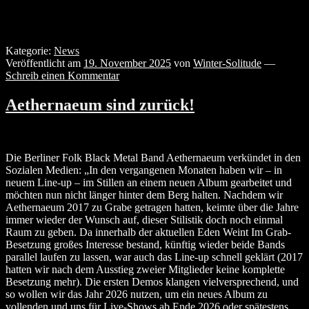
Kategorie:
News
Veröffentlicht am
19. November 2025
von
Winter-Solitude
—
Schreib einen Kommentar
Aethernaeum sind zurück!
Die Berliner Folk Black Metal Band Aethernaeum verkündet in den
Sozialen Medien: „In den vergangenen Monaten haben wir – in
neuem Line-up – im Stillen an einem neuen Album gearbeitet und
möchten nun nicht länger hinter dem Berg halten. Nachdem wir
Aethernaeum 2017 zu Grabe getragen hatten, keimte über die Jahre
immer wieder der Wunsch auf, dieser Stilistik doch noch einmal
Raum zu geben. Da innerhalb der aktuellen Eden Weint Im Grab-
Besetzung großes Interesse bestand, künftig wieder beide Bands
parallel laufen zu lassen, war auch das Line-up schnell geklärt (2017
hatten wir nach dem Ausstieg zweier Mitglieder keine komplette
Besetzung mehr). Die ersten Demos klangen vielversprechend, und
so wollen wir das Jahr 2026 nutzen, um ein neues Album zu
vollenden und uns für Live-Shows ab Ende 2026 oder spätestens