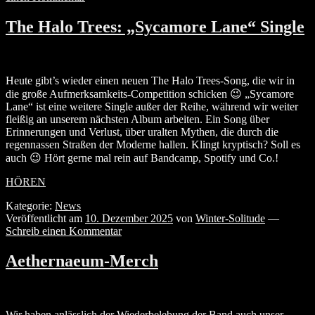
The Halo Trees: „Sycamore Lane“ Single
Heute gibt’s wieder einen neuen The Halo Trees-Song, die wir in
die große Aufmerksamkeits-Competition schicken 😉 „Sycamore
Lane“ ist eine weitere Single außer der Reihe, während wir weiter
fleißig an unserem nächsten Album arbeiten. Ein Song über
Erinnerungen und Verlust, über uralten Mythen, die durch die
regennassen Straßen der Moderne hallen. Klingt kryptisch? Soll es
auch 😉 Hört gerne mal rein auf Bandcamp, Spotify und Co.!
HÖREN
Kategorie:
News
Veröffentlicht am
10. Dezember 2025
von
Winter-Solitude
—
Schreib einen Kommentar
Aethernaeum-Merch
Wir haben anlässlich der Wiederbelebung der Band auch unser