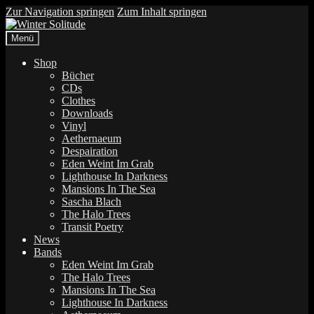
Zur Navigation springen
Zum Inhalt springen
Menü
Shop
Bücher
CDs
Clothes
Downloads
Vinyl
Aethernaeum
Despairation
Eden Weint Im Grab
Lighthouse In Darkness
Mansions In The Sea
Sascha Blach
The Halo Trees
Transit Poetry
News
Bands
Eden Weint Im Grab
The Halo Trees
Mansions In The Sea
Lighthouse In Darkness