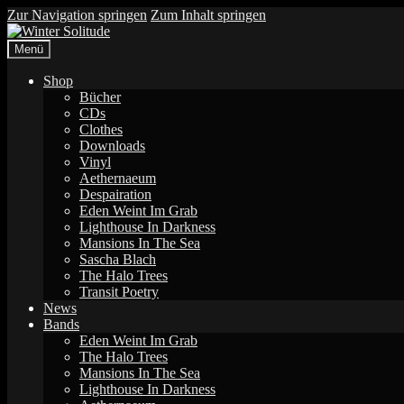
Zur Navigation springen
Zum Inhalt springen
Menü
Shop
Bücher
CDs
Clothes
Downloads
Vinyl
Aethernaeum
Despairation
Eden Weint Im Grab
Lighthouse In Darkness
Mansions In The Sea
Sascha Blach
The Halo Trees
Transit Poetry
News
Bands
Eden Weint Im Grab
The Halo Trees
Mansions In The Sea
Lighthouse In Darkness