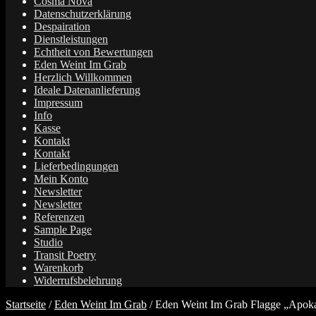
Cosma Nova
Datenschutzerklärung
Despairation
Dienstleistungen
Echtheit von Bewertungen
Eden Weint Im Grab
Herzlich Willkommen
Ideale Datenanlieferung
Impressum
Info
Kasse
Kontakt
Kontakt
Lieferbedingungen
Mein Konto
Newsletter
Newsletter
Referenzen
Sample Page
Studio
Transit Poetry
Warenkorb
Widerrufsbelehrung
Startseite
/
Eden Weint Im Grab
/
Eden Weint Im Grab Flagge „Apoka