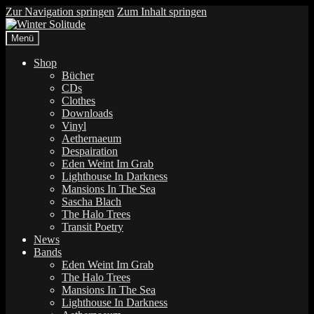
Zur Navigation springen
Zum Inhalt springen
Menü
Shop
Bücher
CDs
Clothes
Downloads
Vinyl
Aethernaeum
Despairation
Eden Weint Im Grab
Lighthouse In Darkness
Mansions In The Sea
Sascha Blach
The Halo Trees
Transit Poetry
News
Bands
Eden Weint Im Grab
The Halo Trees
Mansions In The Sea
Lighthouse In Darkness