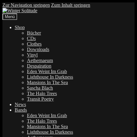
Zur Navigation springen
Zum Inhalt springen
Menü
Shop
Bücher
CDs
Clothes
Downloads
Vinyl
Aethernaeum
Despairation
Eden Weint Im Grab
Lighthouse In Darkness
Mansions In The Sea
Sascha Blach
The Halo Trees
Transit Poetry
News
Bands
Eden Weint Im Grab
The Halo Trees
Mansions In The Sea
Lighthouse In Darkness