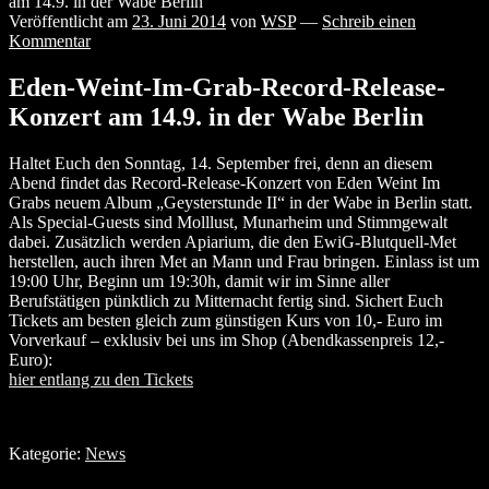
am 14.9. in der Wabe Berlin
Veröffentlicht am
23. Juni 2014
von
WSP
—
Schreib einen
Kommentar
Eden-Weint-Im-Grab-Record-Release-
Konzert am 14.9. in der Wabe Berlin
Haltet Euch den Sonntag, 14. September frei, denn an diesem
Abend findet das Record-Release-Konzert von Eden Weint Im
Grabs neuem Album „Geysterstunde II“ in der Wabe in Berlin statt.
Als Special-Guests sind Molllust, Munarheim und Stimmgewalt
dabei. Zusätzlich werden Apiarium, die den EwiG-Blutquell-Met
herstellen, auch ihren Met an Mann und Frau bringen. Einlass ist um
19:00 Uhr, Beginn um 19:30h, damit wir im Sinne aller
Berufstätigen pünktlich zu Mitternacht fertig sind. Sichert Euch
Tickets am besten gleich zum günstigen Kurs von 10,- Euro im
Vorverkauf – exklusiv bei uns im Shop (Abendkassenpreis 12,-
Euro):
hier entlang zu den Tickets
Kategorie:
News