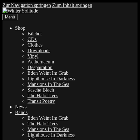
Zur Navigation springen
Zum Inhalt springen
Menü
Shop
Bücher
CDs
Clothes
Downloads
Vinyl
Aethernaeum
Despairation
Eden Weint Im Grab
Lighthouse In Darkness
Mansions In The Sea
Sascha Blach
The Halo Trees
Transit Poetry
News
Bands
Eden Weint Im Grab
The Halo Trees
Mansions In The Sea
Lighthouse In Darkness