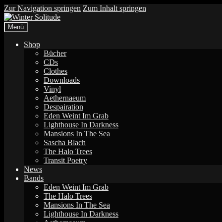
Zur Navigation springen
Zum Inhalt springen
Menü
Shop
Bücher
CDs
Clothes
Downloads
Vinyl
Aethernaeum
Despairation
Eden Weint Im Grab
Lighthouse In Darkness
Mansions In The Sea
Sascha Blach
The Halo Trees
Transit Poetry
News
Bands
Eden Weint Im Grab
The Halo Trees
Mansions In The Sea
Lighthouse In Darkness