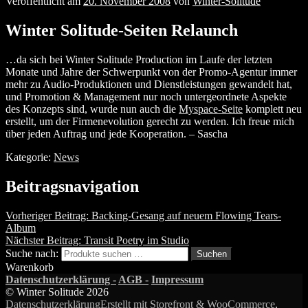
Veröffentlicht am
20. November 2008
von
Winter-Solitude
Winter Solitude-Seiten Relaunch
…da sich bei Winter Solitude Production im Laufe der letzten
Monate und Jahre der Schwerpunkt von der Promo-Agentur immer
mehr zu Audio-Produktionen und Dienstleistungen gewandelt hat,
und Promotion & Management nur noch untergeordnete Aspekte
des Konzepts sind, wurde nun auch die
Myspace-Seite
komplett neu
erstellt, um der Firmenevolution gerecht zu werden. Ich freue mich
über jeden Auftrag und jede Kooperation. – Sascha
Kategorie:
News
Beitragsnavigation
Vorheriger Beitrag:
Backing-Gesang auf neuem Flowing Tears-
Album
Nächster Beitrag:
Transit Poetry im Studio
Suche nach:
Suchen
Warenkorb
Datenschutzerklärung -
AGB -
Impressum
© Winter Solitude 2026
Datenschutzerklärung
Erstellt mit Storefront & WooCommerce
.