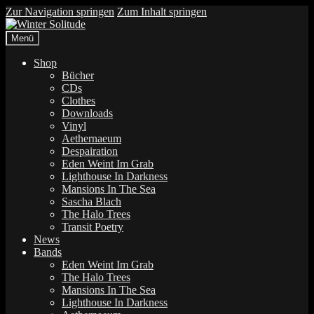
Zur Navigation springen
Zum Inhalt springen
Menü
Shop
Bücher
CDs
Clothes
Downloads
Vinyl
Aethernaeum
Despairation
Eden Weint Im Grab
Lighthouse In Darkness
Mansions In The Sea
Sascha Blach
The Halo Trees
Transit Poetry
News
Bands
Eden Weint Im Grab
The Halo Trees
Mansions In The Sea
Lighthouse In Darkness