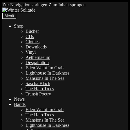
Zur Navigation springen
Zum Inhalt springen
Menü
Shop
Bücher
CDs
Clothes
Downloads
Vinyl
Aethernaeum
Despairation
Eden Weint Im Grab
Lighthouse In Darkness
Mansions In The Sea
Sascha Blach
The Halo Trees
Transit Poetry
News
Bands
Eden Weint Im Grab
The Halo Trees
Mansions In The Sea
Lighthouse In Darkness