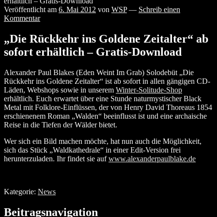
erhältlich – Gratis-Download
Veröffentlicht am
6. Mai 2012
von
WSP
—
Schreib einen
Kommentar
„Die Rückkehr ins Goldene Zeitalter“ ab
sofort erhältlich – Gratis-Download
Alexander Paul Blakes (Eden Weint Im Grab) Solodebüt „Die
Rückkehr ins Goldene Zeitalter“ ist ab sofort in allen gängigen CD-
Läden, Webshops sowie in unserem
Winter-Solitude-Shop
erhältlich. Euch erwartet über eine Stunde naturmystischer Black
Metal mit Folklore-Einflüssen, der von Henry David Thoreaus 1854
erschienenem Roman „Walden“ beeinflusst ist und eine archaische
Reise in die Tiefen der Wälder bietet.
Wer sich ein Bild machen möchte, hat nun auch die Möglichkeit,
sich das Stück „Waldkathedrale“ in einer Edit-Version frei
herunterzuladen. Ihr findet sie auf
www.alexanderpaulblake.de
Kategorie:
News
Beitragsnavigation