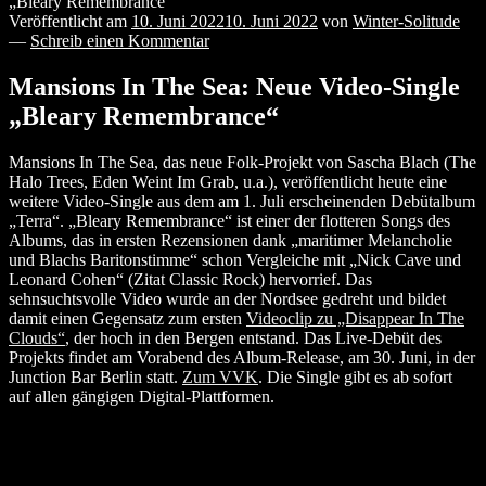
„Bleary Remembrance“
Veröffentlicht am
10. Juni 2022
10. Juni 2022
von
Winter-Solitude
—
Schreib einen Kommentar
Mansions In The Sea: Neue Video-Single
„Bleary Remembrance“
Mansions In The Sea, das neue Folk-Projekt von Sascha Blach (The
Halo Trees, Eden Weint Im Grab, u.a.), veröffentlicht heute eine
weitere Video-Single aus dem am 1. Juli erscheinenden Debütalbum
„Terra“. „Bleary Remembrance“ ist einer der flotteren Songs des
Albums, das in ersten Rezensionen dank „maritimer Melancholie
und Blachs Baritonstimme“ schon Vergleiche mit „Nick Cave und
Leonard Cohen“ (Zitat Classic Rock) hervorrief. Das
sehnsuchtsvolle Video wurde an der Nordsee gedreht und bildet
damit einen Gegensatz zum ersten
Videoclip zu „Disappear In The
Clouds“
, der hoch in den Bergen entstand. Das Live-Debüt des
Projekts findet am Vorabend des Album-Release, am 30. Juni, in der
Junction Bar Berlin statt.
Zum VVK
. Die Single gibt es ab sofort
auf allen gängigen Digital-Plattformen.