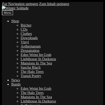
Zur Navigation springen
Zum Inhalt springen
Menü
Shop
Bücher
CDs
Clothes
Downloads
Vinyl
Aethernaeum
Despairation
Eden Weint Im Grab
Lighthouse In Darkness
Mansions In The Sea
Sascha Blach
The Halo Trees
Transit Poetry
News
Bands
Eden Weint Im Grab
The Halo Trees
Mansions In The Sea
Lighthouse In Darkness