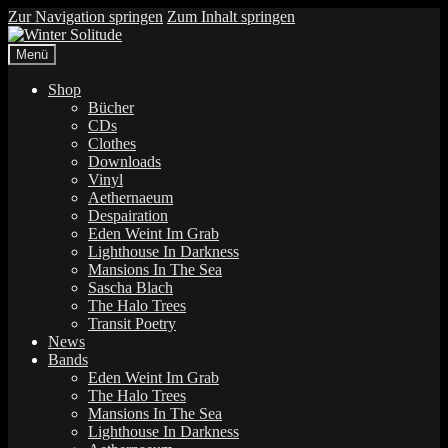
Zur Navigation springen
Zum Inhalt springen
Menü
Shop
Bücher
CDs
Clothes
Downloads
Vinyl
Aethernaeum
Despairation
Eden Weint Im Grab
Lighthouse In Darkness
Mansions In The Sea
Sascha Blach
The Halo Trees
Transit Poetry
News
Bands
Eden Weint Im Grab
The Halo Trees
Mansions In The Sea
Lighthouse In Darkness